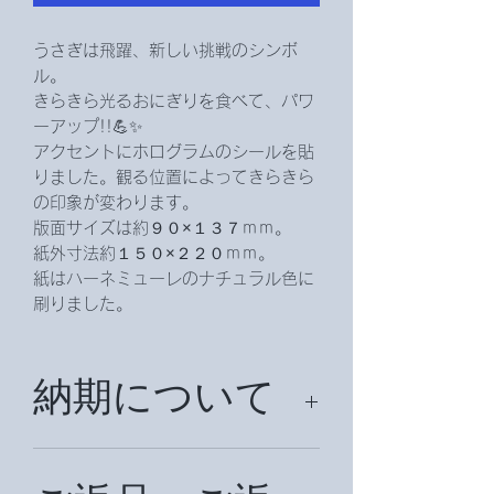
うさぎは飛躍、新しい挑戦のシンボ
ル。
きらきら光るおにぎりを食べて、パワ
ーアップ!!💪✨
アクセントにホログラムのシールを貼
りました。観る位置によってきらきら
の印象が変わります。
版面サイズは約９０×１３７ｍｍ。
紙外寸法約１５０×２２０ｍｍ。
紙はハーネミューレのナチュラル色に
刷りました。
納期について
納期は約２週間頂戴致します。（国外
の場合は、約１か月前後お時間を頂戴