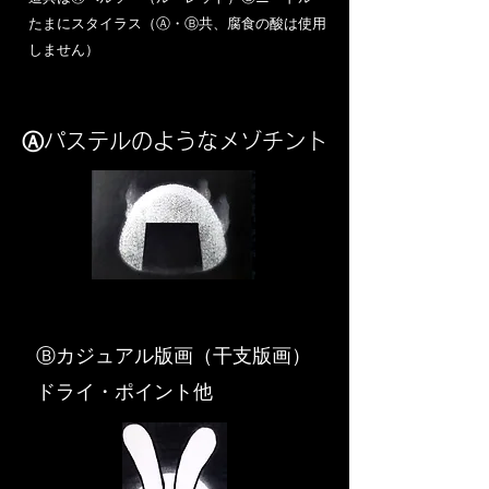
​たまにスタイラス（Ⓐ・Ⓑ共、腐食の酸は使用
しません）
Ⓐパステルのようなメゾチント
​Ⓑカジュアル版画（干支版画）
ドライ・ポイント他