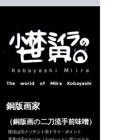
​ Ｋｏｂａｙａｓｈｉ Ⅿｉｉｒａ​
The world of Miira Kobayashi
​銅版画家
​（銅版画の二刀流手前味噌）
​技法はⒶメゾチントⒷドライ・ポイント
道具はⒶベルソー（ルーレット）Ⓑニードル