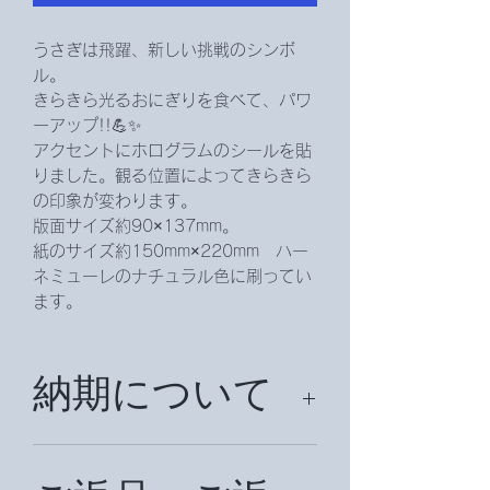
うさぎは飛躍、新しい挑戦のシンボ
ル。
きらきら光るおにぎりを食べて、パワ
ーアップ!!💪✨
アクセントにホログラムのシールを貼
りました。観る位置によってきらきら
の印象が変わります。
版面サイズ約90×137mm。
紙のサイズ約150mm×220mm ハー
ネミューレのナチュラル色に刷ってい
ます。
納期について
納期は、約２週間頂戴致します。