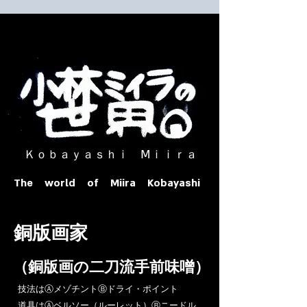
​ Ｋｏｂａｙａｓｈｉ Ⅿｉｉｒａ​
The world of Miira Kobayashi
​銅版画家
​（銅版画の二刀流手前味噌）
​技法はⒶメゾチントⒷドライ・ポイント
道具はⒶベルソー（ルーレット）Ⓑニードル