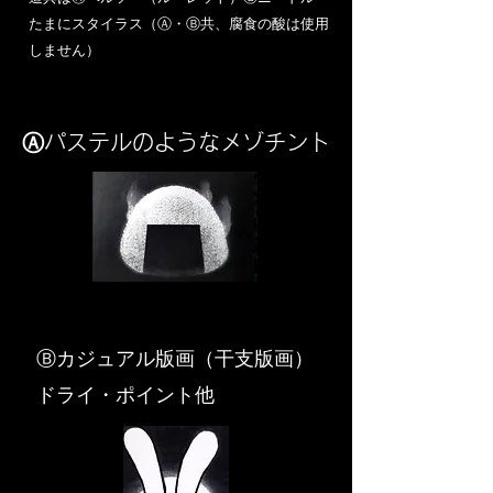
​たまにスタイラス（Ⓐ・Ⓑ共、腐食の酸は使用
しません）
Ⓐパステルのようなメゾチント
​Ⓑカジュアル版画（干支版画）
ドライ・ポイント他