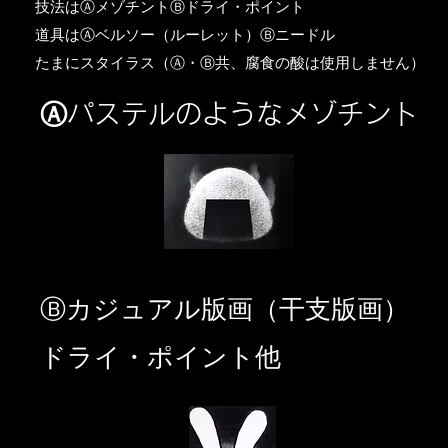
​技法はⒶメゾチントⒷドライ・ポイント
道具はⒶベルソー（ルーレット）Ⓑニードル
​たまにスタイラス（Ⓐ・Ⓑ共、腐食の酸は使用しません）
Ⓐパステルのようなメゾチント
​Ⓑカジュアル版画（干支版画）
ドライ・ポイント他