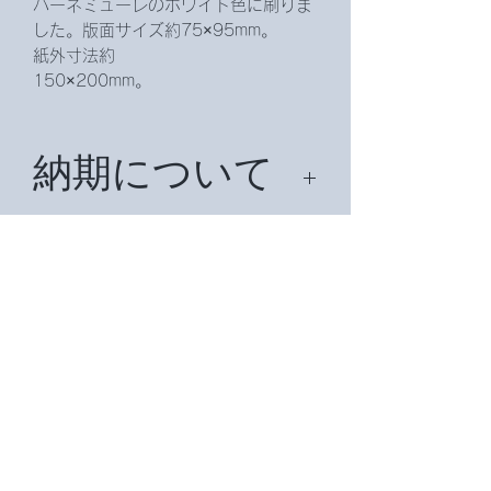
ハーネミューレのホワイト色に刷りま
した。版面サイズ約75×95mm。
紙外寸法約
150×200mm。
納期について
納期は、約２週間頂戴致します。
国外の場合は、約１ヶ月かかることが
送料について
ございます。
無料です。国外の場合は場合によって
は別途送料がかかります。
ご入金につい
て