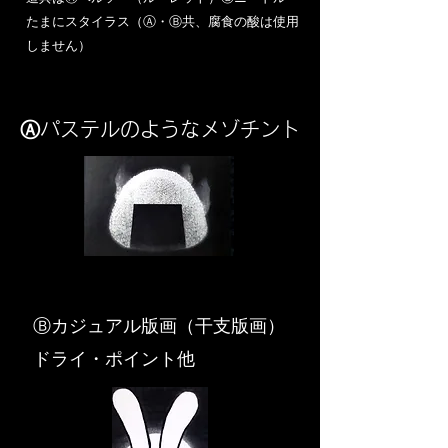
​たまにスタイラス（Ⓐ・Ⓑ共、腐食の酸は使用
しません）
Ⓐパステルのようなメゾチント
​Ⓑカジュアル版画（干支版画）
ドライ・ポイント他