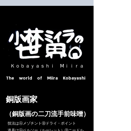
​ Ｋｏｂａｙａｓｈｉ Ⅿｉｉｒａ​
The world of Miira Kobayashi
​銅版画家
​（銅版画の二刀流手前味噌）
​技法はⒶメゾチントⒷドライ・ポイント
道具はⒶベルソー（ルーレット）Ⓑニードル