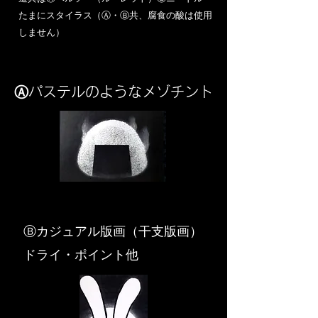
​たまにスタイラス（Ⓐ・Ⓑ共、腐食の酸は使用
しません）
Ⓐパステルのようなメゾチント
​Ⓑカジュアル版画（干支版画）
ドライ・ポイント他