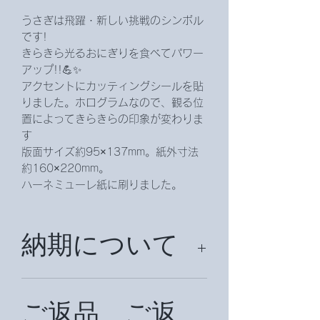
うさぎは飛躍・新しい挑戦のシンボル
です!
きらきら光るおにぎりを食べてパワー
アップ!!💪✨
アクセントにカッティングシールを貼
りました。ホログラムなので、観る位
置によってきらきらの印象が変わりま
す
版面サイズ約95×137mm。紙外寸法
約160×220mm。
ハーネミューレ紙に刷りました。
納期について
約２週間後頂戴致します。
ご返品、ご返