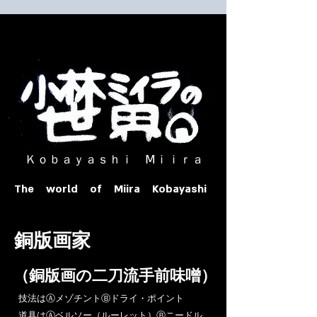
​ Ｋｏｂａｙａｓｈｉ Ⅿｉｉｒａ​
The world of Miira Kobayashi
​銅版画家
​（銅版画の二刀流手前味噌）
​技法はⒶメゾチントⒷドライ・ポイント
道具はⒶベルソー（ルーレット）Ⓑニードル