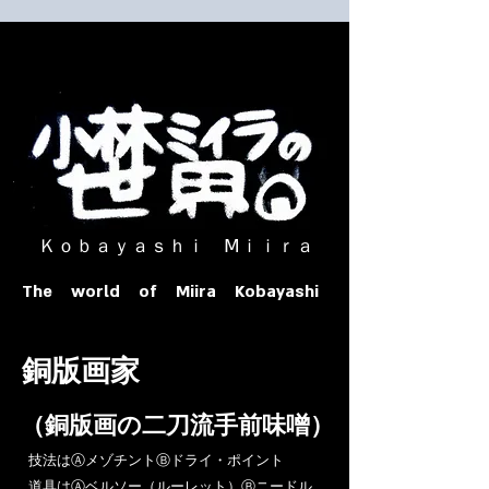
​ Ｋｏｂａｙａｓｈｉ Ⅿｉｉｒａ​
The world of Miira Kobayashi
​銅版画家
​（銅版画の二刀流手前味噌）
​技法はⒶメゾチントⒷドライ・ポイント
道具はⒶベルソー（ルーレット）Ⓑニードル