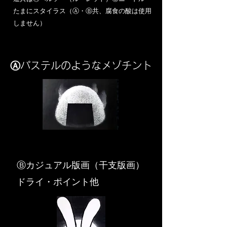
​たまにスタイラス（Ⓐ・Ⓑ共、腐食の酸は使用
しません）
Ⓐパステルのようなメゾチント
​Ⓑカジュアル版画（干支版画）
ドライ・ポイント他