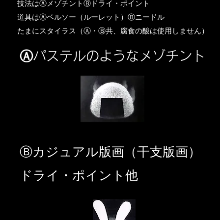
​技法はⒶメゾチントⒷドライ・ポイント
道具はⒶベルソー（ルーレット）Ⓑニードル
​たまにスタイラス（Ⓐ・Ⓑ共、腐食の酸は使用しません）
Ⓐパステルのようなメゾチント
​Ⓑカジュアル版画（干支版画）
ドライ・ポイント他