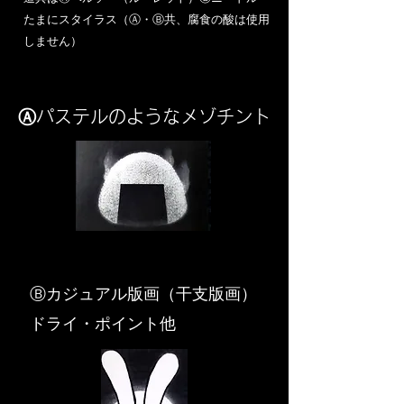
​たまにスタイラス（Ⓐ・Ⓑ共、腐食の酸は使用
しません）
Ⓐパステルのようなメゾチント
​Ⓑカジュアル版画（干支版画）
ドライ・ポイント他