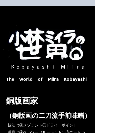
​ Ｋｏｂａｙａｓｈｉ Ⅿｉｉｒａ​
The world of Miira Kobayashi
​銅版画家
​（銅版画の二刀流手前味噌）
​技法はⒶメゾチントⒷドライ・ポイント
道具はⒶベルソー（ルーレット）Ⓑニードル