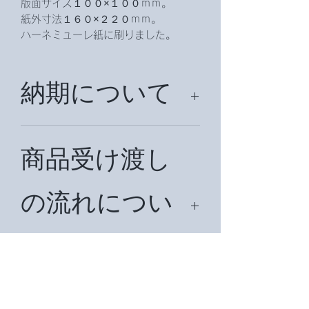
版面サイズ１００×１００ｍｍ。
紙外寸法１６０×２２０ｍｍ。
ハーネミューレ紙に刷りました。
納期について
約２週間、納期を頂戴致します。
商品受け渡し
の流れについ
て
まず、ご希望の商品名をお知らせ下さ
い。在庫を確認後、見積書をメールで