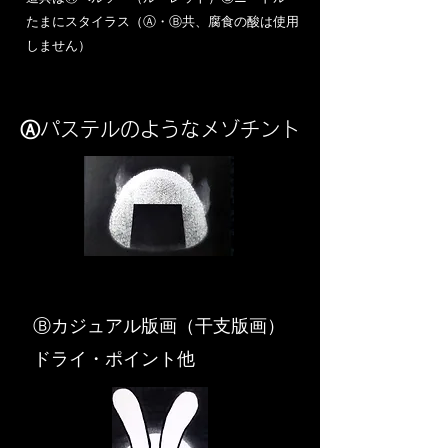
​たまにスタイラス（Ⓐ・Ⓑ共、腐食の酸は使用
しません）
Ⓐパステルのようなメゾチント
​Ⓑカジュアル版画（干支版画）
ドライ・ポイント他