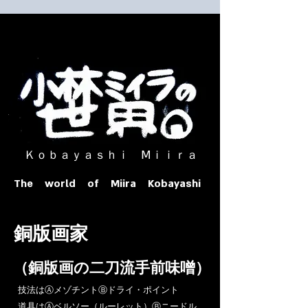
​ Ｋｏｂａｙａｓｈｉ Ⅿｉｉｒａ​
The world of Miira Kobayashi
​銅版画家
​（銅版画の二刀流手前味噌）
​技法はⒶメゾチントⒷドライ・ポイント
道具はⒶベルソー（ルーレット）Ⓑニードル