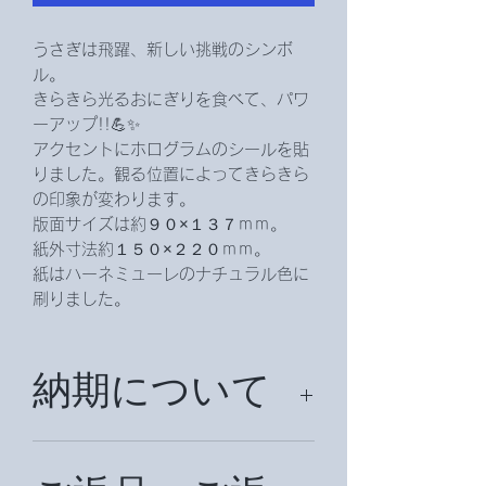
うさぎは飛躍、新しい挑戦のシンボ
ル。
きらきら光るおにぎりを食べて、パワ
ーアップ!!💪✨
アクセントにホログラムのシールを貼
りました。観る位置によってきらきら
の印象が変わります。
版面サイズは約９０×１３７ｍｍ。
紙外寸法約１５０×２２０ｍｍ。
紙はハーネミューレのナチュラル色に
刷りました。
納期について
納期は約２週間頂戴致します。（国外
の場合は、約１か月前後お時間を頂戴