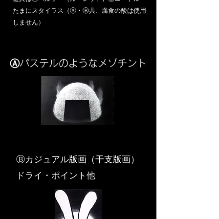
​たまにスタイラス（Ⓐ・Ⓑ共、腐食の酸は使用
しません）
Ⓐパステルのようなメゾチント
​Ⓑカジュアル版画（干支版画）
ドライ・ポイント他