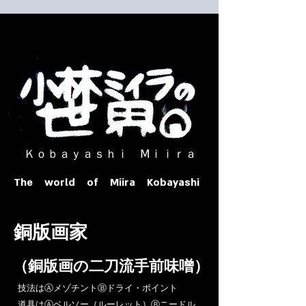
​ Ｋｏｂａｙａｓｈｉ Ⅿｉｉｒａ​
The world of Miira Kobayashi
​銅版画家
​（銅版画の二刀流手前味噌）
​技法はⒶメゾチントⒷドライ・ポイント
道具はⒶベルソー（ルーレット）Ⓑニードル