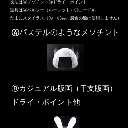
​技法はⒶメゾチントⒷドライ・ポイント
道具はⒶベルソー（ルーレット）Ⓑニードル
​たまにスタイラス（Ⓐ・Ⓑ共、腐食の酸は使用しません）
Ⓐパステルのようなメゾチント
​Ⓑカジュアル版画（干支版画）
ドライ・ポイント他