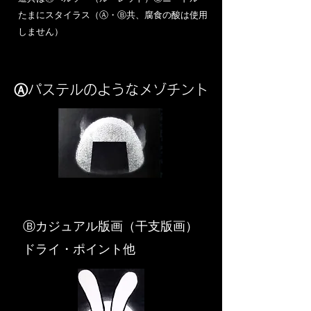
​たまにスタイラス（Ⓐ・Ⓑ共、腐食の酸は使用
しません）
Ⓐパステルのようなメゾチント
​Ⓑカジュアル版画（干支版画）
ドライ・ポイント他