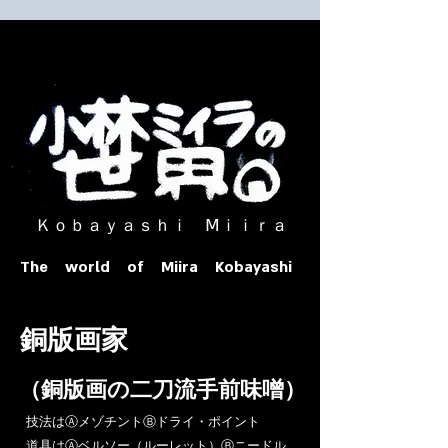
​ Ｋｏｂａｙａｓｈｉ Ⅿｉｉｒａ​
The world of Miira Kobayashi
​銅版画家
​（銅版画の二刀流手前味噌）
​技法はⒶメゾチントⒷドライ・ポイント
道具はⒶベルソー（ルーレット）Ⓑニードル