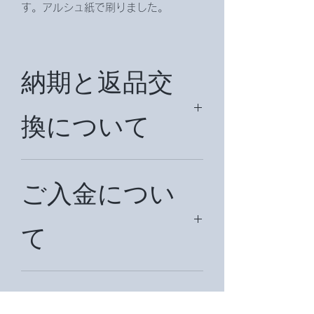
す。アルシュ紙で刷りました。
納期と返品交
換について
納期は約２週間日前後です。(国外は
状況により約1ヶ月位かかることもあ
ご入金につい
ります。大体の納期を別途メールでお
知らせ致します。)
て
万が一不都合がある場合は、商品到着
後３日以内にお知らせ下さい。メール
アドレスは
Kobayashimiira@gmail.comです。ま
お支払いは、現金書留、銀行振込、ク
たは
レジットカード、PayPal、代金引換が
商品受け渡し
misakohan@kzf.biglobe.ne.jpまで。
ご利用いただけます。請求書をメール