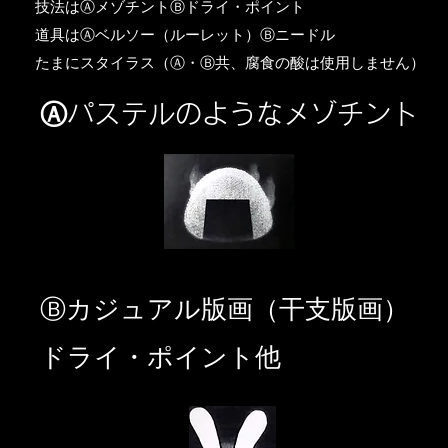
​技法はⒶメゾチントⒷドライ・ポイント
道具はⒶベルソー（ルーレット）Ⓑニードル
​たまにスタイラス（Ⓐ・Ⓑ共、腐食の酸は使用しません）
Ⓐパステルのようなメゾチント
​Ⓑカジュアル版画（干支版画）
ドライ・ポイント他